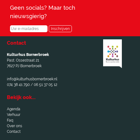
Geen socials? Maar toch
nieuwsgierig?
Inschrijven
Contact
Kulturhus Bornerbroek
Past. Ossestraat 21
7627 PJ Bornerbroek
info@kulturhusbornerbroek.nl
074 38 41 790 / 06 51 37 05 12
Bekijk ook...
Agenda
Verhuur
Faq
Over ons
Contact