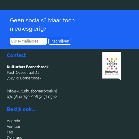
Geen socials? Maar toch
nieuwsgierig?
Inschrijven
Contact
Kulturhus Bornerbroek
Past. Ossestraat 21
7627 PJ Bornerbroek
info@kulturhusbornerbroek.nl
074 38 41 790 / 06 51 37 05 12
Bekijk ook...
Agenda
Verhuur
Faq
Over ons